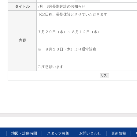
タイトル
7月・8月長期休診のお知らせ
下記日程、長期休診とさせていただきます
７月２９日（水）～ ８月１２日（水）
内容
※ ８月１３日（木）より通常診療
ご注意願います
介
│
地図・診療時間
│
スタッフ募集
│
お問い合わせ
│
更新情報
│