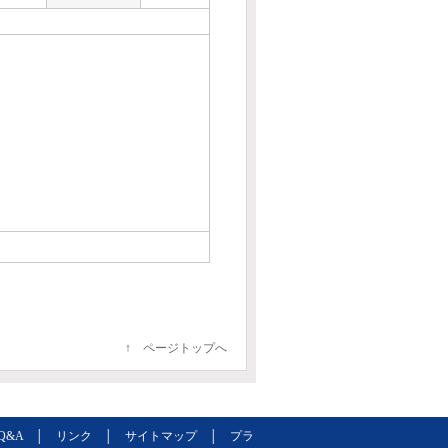
↑ ページトップへ
Q&A
│
リンク
│
サイトマップ
│
プラ