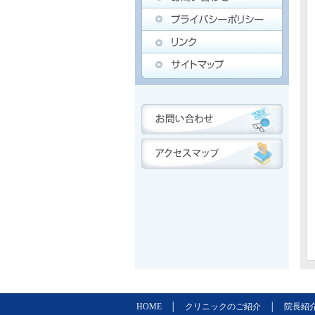
HOME
│
クリニックのご紹介
│
院長紹